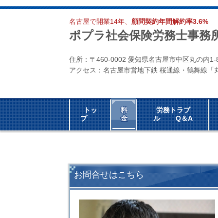
名古屋で開業14年、
顧問契約年間解約率3.6%
ポプラ社会保険労務士事務
住所：〒460-0002
愛知県名古屋市中区丸の内
1
アクセス：名古屋市営地下鉄 桜通線・鶴舞線「
トッ
料
労務トラブ
プ
金
ル Q＆A
お問合せはこちら