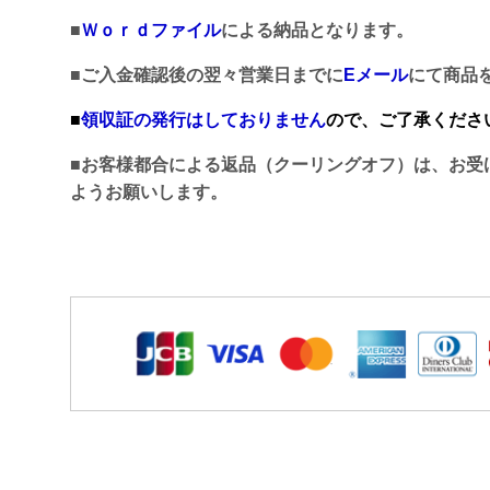
■
Ｗｏｒｄファイル
による納品となります。
■ご入金確認後の翌々営業日までに
Eメール
にて商品
■
領収証の発行はしておりません
ので、ご了承くださ
■お客様都合による返品（クーリングオフ）は、お受
ようお願いします。