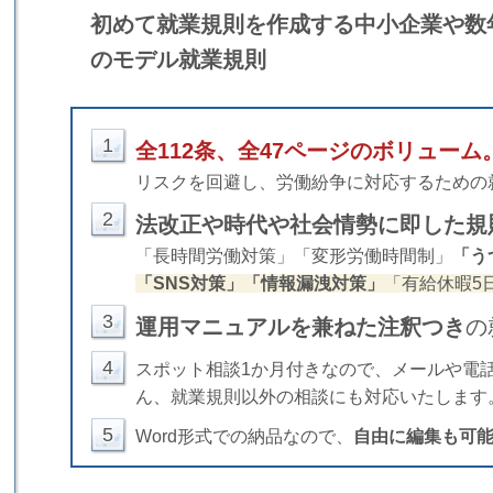
初めて就業規則を作成する中小企業や数
のモデル就業規則
1
全112条、全47ページのボリューム
リスクを回避し、労働紛争に対応するための
2
法改正や時代や社会情勢に即した規
「長時間労働対策」「変形労働時間制」
「う
「SNS対策
」「情報漏洩対策」
「有給休暇5
3
運用マニュアルを兼ねた注釈つき
の
4
スポット相談1か月付きなので、メールや電
ん、就業規則以外の相談にも対応いたします
5
Word形式での納品なので、
自由に編集も可