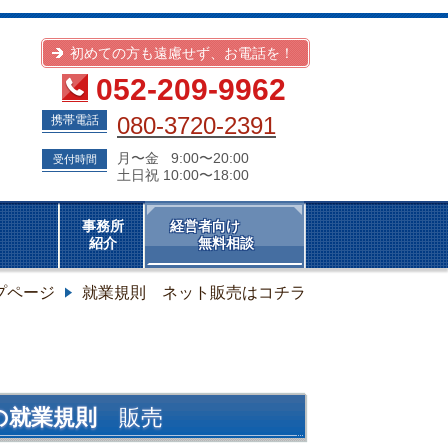
初めての方も遠慮せず、お電話を！
052-209-9962
080-3720-2391
携帯電話
月〜金 9:00〜20:00
受付時間
土日祝 10:00〜18:00
督署
事務所
経営者向け
紹介
無料相談
プページ
就業規則 ネット販売はコチラ
の就業規則
販売