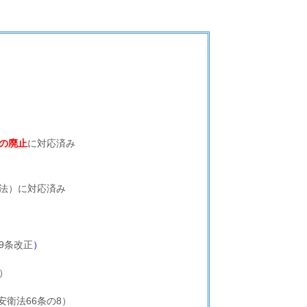
の廃止
に対応済み
法）に対応済み
9条改正
）
）
安衛法66条の8）