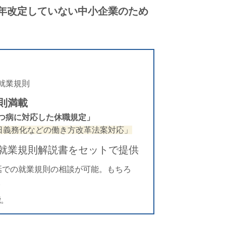
年改定していない中小企業のため
。
就業規則
則満載
つ病に対応した休職規定」
日義務化などの働き方改革法案対応」
就業規則解説書をセットで提供
話での就業規則の相談が可能。もちろ
。
能
。