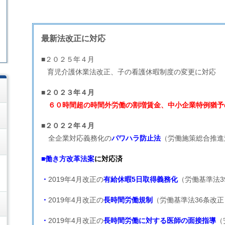
最新法改正に対応
■２０２５年４月
育児介護休業法改正、子の看護休暇制度の変更に対応
■２０２３年４月
６０時間超の時間外労働の割増賃金、中小企業特例猶予
■２０２２年４月
全企業対応義務化の
パワハラ防止法
（労働施策総合推進
■働き方改革法
案
に対応済
・
2019年4月改正の
有給休暇5日取得義務化
（労働基準法3
・
2019年4月改正の
長時間労働規制
（労働基準法36条改正
・
2019年4月改正の
長時間労働に対する医師の面接指導
（