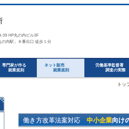
所
-8-39 HP丸の内ビル3F
丸の内駅」８番出口 徒歩１分
専門家が作る
ネット販売
労働基準監
就業規則
就業規則
調査の実際
トッ
働き方改革法案対応
中小企業
向け