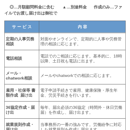
◎
…
月額顧問料金に含む
▲
…
別途料金
作成のみ…
ファ
イルでお渡し届け出は御社で​
サ ー ビ ス
内 容
定期の人事労務
対面やオンラインで、定期的に人事や労務管
相談
理の相談に応じます。
電話でのご相談に応じます。基本的に、18時
電話相談
以降、土日祝も電話に出ます。
メール・
メールやchatworkでの相談に応じます。
chatwork相談
雇用・社保等 書
電子申請手続きで雇用、健康保険・厚生年
類作成 届け出
金、労災手続きを行います。
36協定作成・届
毎年、届出必須の36協定（時間外・休日労働
け出
届）を作成し、届け出ます。
就業規則作成・
当事務所の一番の強みです。労働紛争に対応
届け出
した就業規則を作成し届出ます。