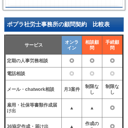
ポプラ社労士事務所の顧問契約 比較表
オンラ
相談顧
手続顧
サービス
イン
問
問
定期の人事労務相談
◎
◎
◎
電話相談
◎
◎
◎
制限な
制限な
メール・chatwork相談
月3案件
し
し
雇用・社保等書類作成届
▲
▲
◎
け出
作成の
36協定作成・届け出
▲
◎