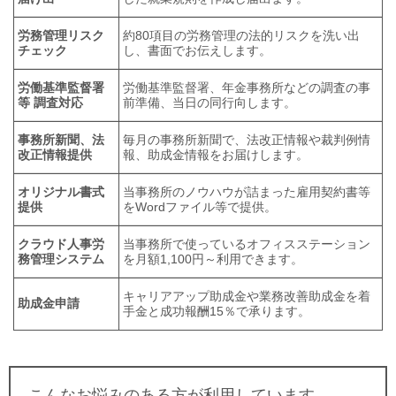
労務管理リスク
約80項目の労務管理の法的リスクを洗い出
チェック
し、書面でお伝えします。
労働基準監督署
労働基準監督署、年金事務所などの調査の事
等 調査対応
前準備、当日の同行向します。
事務所新聞、法
毎月の事務所新聞で、法改正情報や裁判例情
改正情報提供
報、助成金情報をお届けします。
オリジナル書式
当事務所のノウハウが詰まった雇用契約書等
提供
をWordファイル等で提供。
クラウド人事労
当事務所で使っているオフィスステーション
務管理システム
を月額1,100円～利用できます。
キャリアアップ助成金や業務改善助成金を着
助成金申請
手金と成功報酬15％で承ります。
こんなお悩みのある方が利用しています。