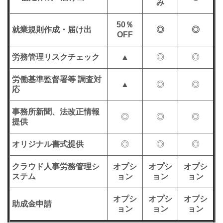
み
50％
就業規則作成・届け出
◎
◎
OFF
労務管理リスクチェック
▲
◎
◎
労働基準監督署等 調査対
▲
◎
◎
応
事務所新聞、法改正情報
◎
◎
◎
提供
オリジナル書式提供
◎
◎
◎
クラウド人事労務管理シ
オプシ
オプシ
オプシ
ステム
ョン
ョン
ョン
オプシ
オプシ
オプシ
助成金申請
ョン
ョン
ョン